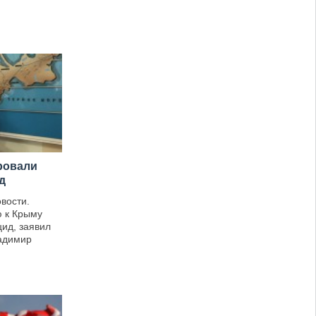
ровали
д
вости.
ю к Крыму
цид, заявил
ладимир