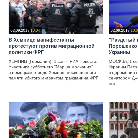
02.09.2018
10:04
02.09.2018
10:
В Хемнице манифестанты
"Раздетый 
протестуют против миграционной
Порошенко 
политики ФРГ
Украины
ХЕМНИЦ (Германия), 1 сен – РИА Новости.
МОСКВА, 1 се
Участники субботнего "Марша молчания"
Украины Петр
в немецком городе Хемниц, посвященного
в церемонии 
памяти убитого мигрантом гражданина ФРГ
сенатором Дж
...
его...
—
—