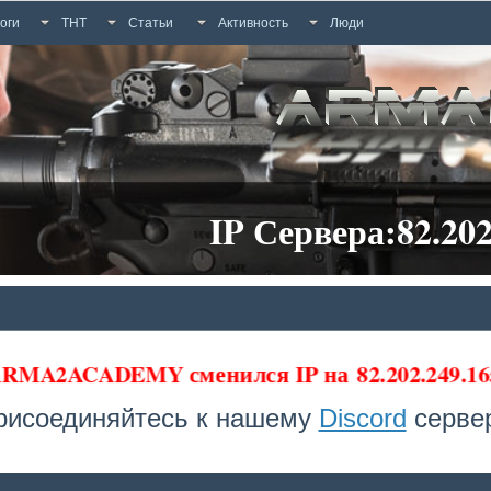
оги
ТНТ
Статьи
Активность
Люди
IP Сервера:82.202
 ARMA2ACADEMY сменился IP на
82.202.249.1
рисоединяйтесь к нашему
Discord
сервер