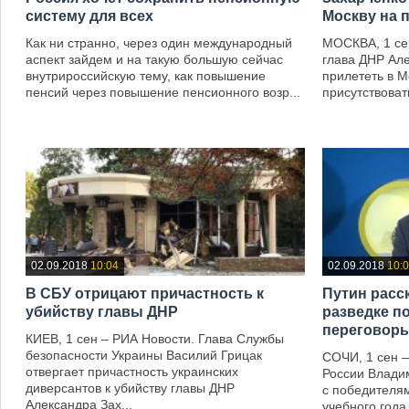
систему для всех
Москву на 
Как ни странно, через один международный
МОСКВА, 1 се
аспект зайдем и на такую большую сейчас
глава ДНР Ал
внутрироссийскую тему, как повышение
прилететь в М
пенсий через повышение пенсионного возр...
присутствоват
—
—
02.09.2018
10:04
02.09.2018
10:
В СБУ отрицают причастность к
Путин расск
убийству главы ДНР‍
разведке п
переговор
КИЕВ, 1 сен – РИА Новости. Глава Службы
безопасности Украины Василий Грицак
СОЧИ, 1 сен 
отвергает причастность украинских
России Владим
диверсантов к убийству главы ДНР
с победителя
Александра Зах...
учебного года