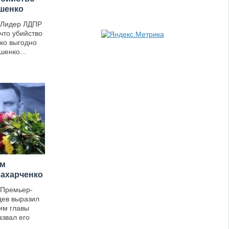
шенко
 Лидер ЛДПР
что убийство
ко выгодно
шенко...
ым
Захарченко
 Премьер-
дев выразил
им главы
азвал его