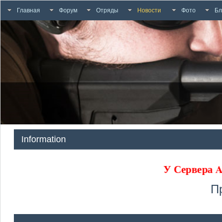
Главная
Форум
Отряды
Новости
Фото
Бл
Information
У Сервера
П