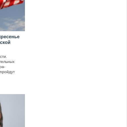
кресенье
рской
сти.
тельных
ра-
пройдут