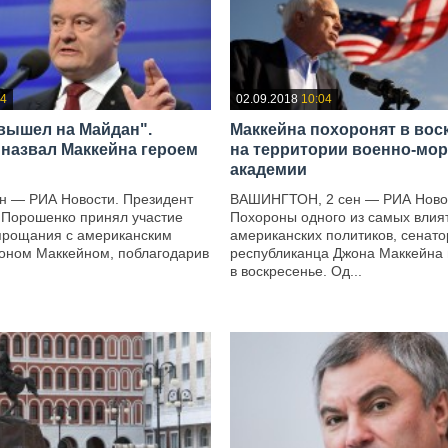
04
02.09.2018
10:04
вышел на Майдан".
Маккейна похоронят в вос
назвал Маккейна героем
на территории военно-мо
академии
н — РИА Новости. Президент
ВАШИНГТОН, 2 сен — РИА Ново
 Порошенко принял участие
Похороны одного из самых влия
прощания с американским
американских политиков, сенато
оном Маккейном, поблагодарив
республиканца Джона Маккейна 
в воскресенье. Од...
—