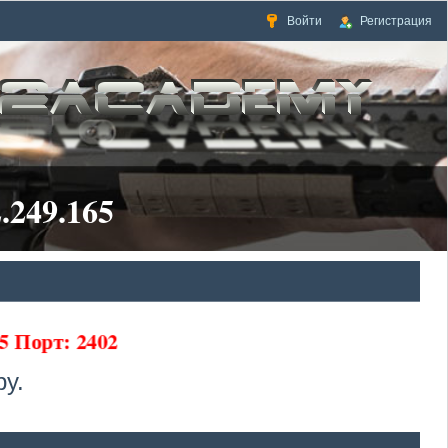
Войти
Регистрация
.249.165
65 Порт: 2402
у.