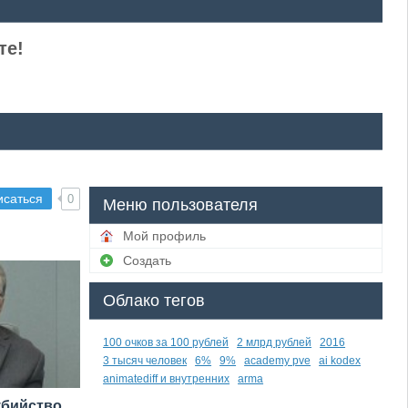
те!
исаться
0
Меню пользователя
Мой профиль
Создать
Облако тегов
100 очков за 100 рублей
2 млрд рублей
2016
3 тысяч человек
6%
9%
academy pve
ai kodex
animatediff и внутренних
arma
убийство