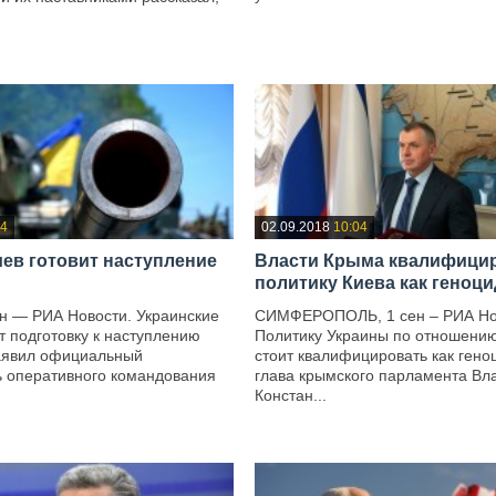
—
04
02.09.2018
10:04
иев готовит наступление
Власти Крыма квалифици
политику Киева как геноци
н — РИА Новости. Украинские
СИМФЕРОПОЛЬ, 1 сен – РИА Но
т подготовку к наступлению
Политику Украины по отношени
заявил официальный
стоит квалифицировать как гено
ь оперативного командования
глава крымского парламента В
Констан...
—