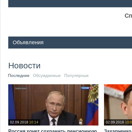
ᅠ ᅠ
Сп
Объявления
Новости
Последние
Обсуждаемые
Популярные
02.09.2018
10:14
02.09.2018
10:
Россия хочет сохранить пенсионную
Захарченко