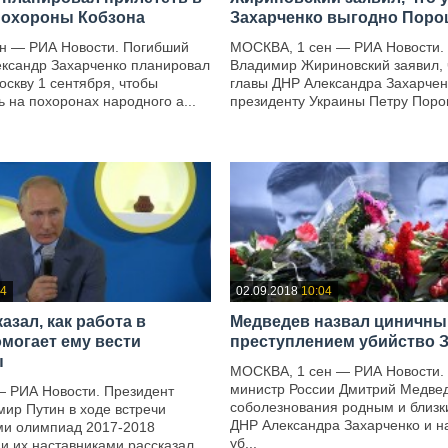
похороны Кобзона
Захарченко выгодно Поро
н — РИА Новости. Погибший
МОСКВА, 1 сен — РИА Новости.
ександр Захарченко планировал
Владимир Жириновский заявил, 
оскву 1 сентября, чтобы
главы ДНР Александра Захарчен
ь на похоронах народного а...
президенту Украины Петру Поро
—
04
02.09.2018
10:04
азал, как работа в
Медведев назвал циничн
омогает ему вести
преступлением убийство 
ы
МОСКВА, 1 сен — РИА Новости.
министр России Дмитрий Медве
— РИА Новости. Президент
соболезнования родным и близк
ир Путин в ходе встречи
ДНР Александра Захарченко и н
ми олимпиад 2017-2018
уб...
 и их наставниками рассказал,