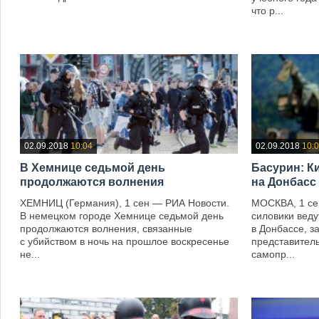
что р...
—
—
02.09.2018
10:04
02.09.2018
10:
В Хемнице седьмой день
Басурин: К
продолжаются волнения
на Донбасс‍
ХЕМНИЦ (Германия), 1 сен — РИА Новости.
МОСКВА, 1 се
В немецком городе Хемнице седьмой день
силовики веду
продолжаются волнения, связанные
в Донбассе, 
с убийством в ночь на прошлое воскресенье
представител
не...
самопр...
—
—