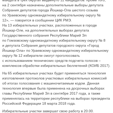
мандата в трех округах выдвинуто 12 кандидатов. Кроме того,
на 2 сентября назначены дополнительные выборы депутата
Собрания депутатов города Йошкар-Ола шестого созыва
по Ураевскому одномандатному избирательному округу №
12», — говорится в сообщении ЦИК РМЭ.
На 13 избирательных участках, расположенных в городе
Йошкар-Оле, на дополнительных выборах депутата
Государственного собрания Республики Марий Эл
по Гомзовскому одномандатному избирательному округу № 8
и депутата Собрания депутатов городского округа «Город
Йошкар-Ола» по Ураевскому одномандатному избирательному
округу № 12 избиратели смогут проголосовать
с использованием технических средств подсчета голосов –
комплексов обработки избирательных бюллетеней (КОИБ 2017).
На 65 избирательных участках будет применяться технология
изготовления протоколов участковых избирательных комиссий
об итогах голосования с машиночитаемым кодом. Данная
технология впервые была применена на досрочных выборах
главы Республики Марий Эл в сентябре 2017 года, а также
применялась на территории республики на выборах президента
Российской Федерации 18 марта 2018 года.
Избирательные участки завершат свою работу в 20.00.