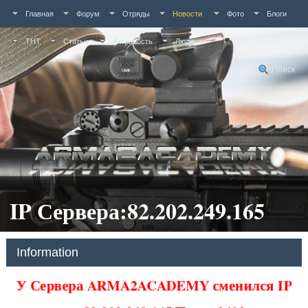
Главная
Форум
Отряды
Новости
Фото
Блоги
ТНТ
Статьи
Активность
Люди
Поиск
IP Сервера:82.202.249.165
Information
У Сервера ARMA2ACADEMY сменился IP