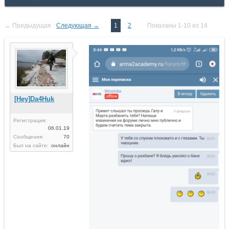
← Предыдущая
Следующая →
1
2
Показаны 1-10 из 14
[Hey]Da4Huk
Регистрация:
06.01.19
Сообщения:
70
Был на сайте:
онлайн