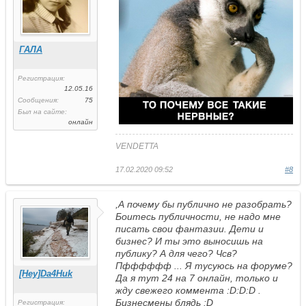
ГАЛА
Регистрация:
12.05.16
Сообщения:
75
Был на сайте:
онлайн
VENDETTA
17.02.2020 09:52
#8
,А почему бы публично не разобрать?
Боитесь публичности, не надо мне
писать свои фантазии. Дети и
бизнес? И ты это выносишь на
публику? А для чего? Чсв?
Пфффффф ... Я тусуюсь на форуме?
[Hey]Da4Huk
Да я тут 24 на 7 онлайн, только и
жду свежего коммента :D:D:D .
Бизнесмены блядь :D
Регистрация: