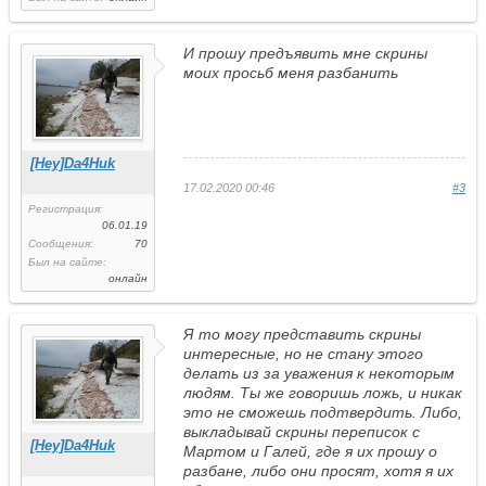
И прошу предъявить мне скрины
моих просьб меня разбанить
[Hey]Da4Huk
17.02.2020 00:46
#3
Регистрация:
06.01.19
Сообщения:
70
Был на сайте:
онлайн
Я то могу представить скрины
интересные, но не стану этого
делать из за уважения к некоторым
людям. Ты же говоришь ложь, и никак
это не сможешь подтвердить. Либо,
выкладывай скрины переписок с
[Hey]Da4Huk
Мартом и Галей, где я их прошу о
разбане, либо они просят, хотя я их