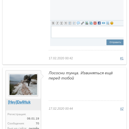
17.02.2020 00:42
#1
Лососни тунца. Извиняться ещё
перед тобой
[Hey]Da4Huk
17.02.2020 00:44
#2
Регистрация:
06.01.19
Сообщения:
70
Был на сайте:
онлайн