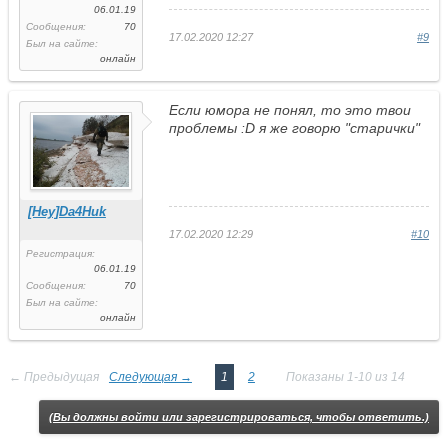
06.01.19
Сообщения:
70
17.02.2020 12:27
#9
Был на сайте:
онлайн
Если юмора не понял, то это твои
проблемы :D я же говорю "старички"
[Hey]Da4Huk
17.02.2020 12:29
#10
Регистрация:
06.01.19
Сообщения:
70
Был на сайте:
онлайн
← Предыдущая
Следующая →
1
2
Показаны 1-10 из 14
(Вы должны войти или зарегистрироваться, чтобы ответить.)