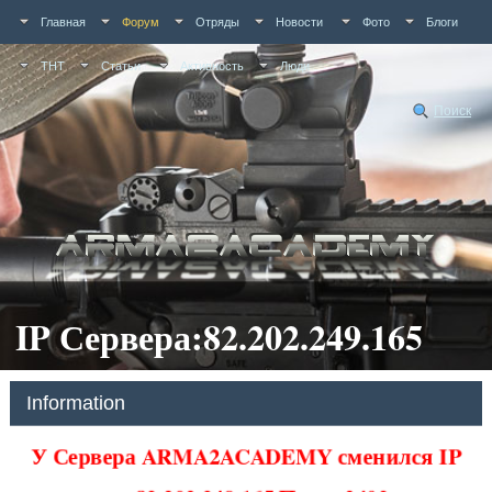
Главная
Форум
Отряды
Новости
Фото
Блоги
ТНТ
Статьи
Активность
Люди
Поиск
IP Сервера:82.202.249.165
Information
У Сервера ARMA2ACADEMY сменился IP