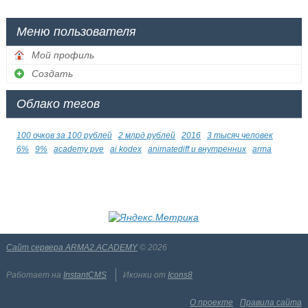
Меню пользователя
Мой профиль
Создать
Облако тегов
100 очков за 100 рублей
2 млрд рублей
2016
3 тысяч человек
6%
9%
academy pve
ai kodex
animatediff и внутренних
arma
Сайт сервера ARMA2.ACADEMY
© 2026
Работает на
InstantCMS
Иконки от
Icons8
О проекте
Правила сайта