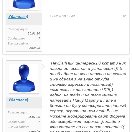
Удалился)
17.02.2020 07:43
#6
Регистрация:
25.01.20
Сообщения:
7
Был на сайте:
онлайн
HeyDa4Huk ,интересный кстати ник
наверное осознал и установил ))) В
твой адрес не чего плохого не сказал
и не сделал я не знаю откуда
столько агрессии и негатива))
комплексы + завышенное ЧСВ))
ладно, на тебя и на твое мнение
Удалился)
наплевать.Пишу Марту и Гале я
больше не буду спонсировать данный
сервер, играть на нем если Вы не
Регистрация:
можете модерировать сайт форума
25.01.20
где оскорбляют игроков .Делайте
Сообщения:
7
что хотите он все равно загнется((
Был на сайте:
онлайн
из за таких игроков как Горро