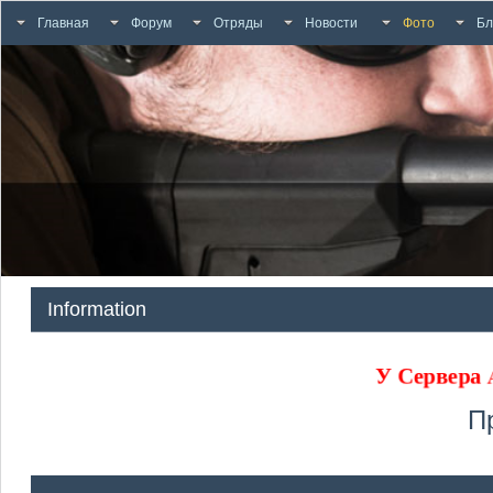
Главная
Форум
Отряды
Новости
Фото
Бл
Information
У Сервера
П