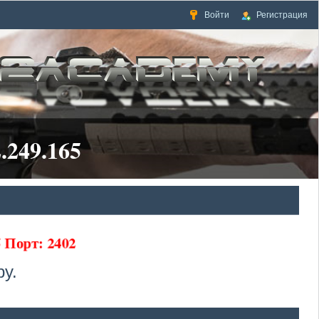
Войти
Регистрация
.249.165
65 Порт: 2402
у.