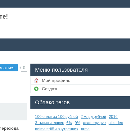
те!
исаться
0
Меню пользователя
Мой профиль
Создать
Облако тегов
100 очков за 100 рублей
2 млрд рублей
2016
3 тысяч человек
6%
9%
academy pve
ai kodex
 перехода
animatediff и внутренних
arma