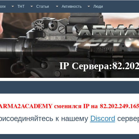
оги
ТНТ
Статьи
Активность
Люди
IP Сервера:82.202
 ARMA2ACADEMY сменился IP на
82.202.249.1
рисоединяйтесь к нашему
Discord
сервер