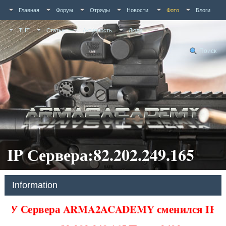
Главная
Форум
Отряды
Новости
Фото
Блоги
ТНТ
Статьи
Активность
Люди
Поиск
IP Сервера:82.202.249.165
Information
У Сервера ARMA2ACADEMY сменился IP