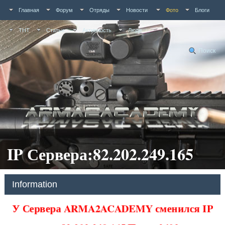
Главная
Форум
Отряды
Новости
Фото
Блоги
ТНТ
Статьи
Активность
Люди
Поиск
IP Сервера:82.202.249.165
Information
У Сервера ARMA2ACADEMY сменился IP