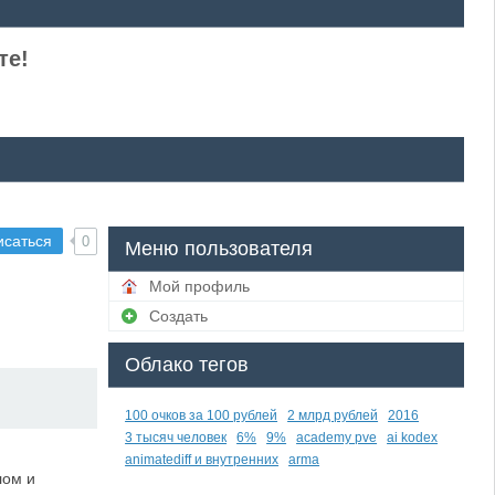
те!
исаться
0
Меню пользователя
Мой профиль
Создать
Облако тегов
100 очков за 100 рублей
2 млрд рублей
2016
3 тысяч человек
6%
9%
academy pve
ai kodex
animatediff и внутренних
arma
лом и