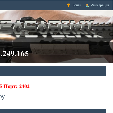
Войти
Регистрация
.249.165
5 Порт: 2402
у.