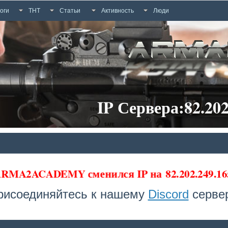
оги
ТНТ
Статьи
Активность
Люди
IP Сервера:82.202
 ARMA2ACADEMY сменился IP на
82.202.249.16
рисоединяйтесь к нашему
Discord
сервер