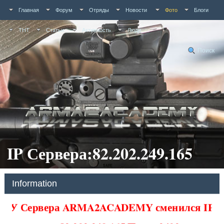
Главная
Форум
Отряды
Новости
Фото
Блоги
ТНТ
Статьи
Активность
Люди
Поиск
IP Сервера:82.202.249.165
Information
У Сервера ARMA2ACADEMY сменился IP