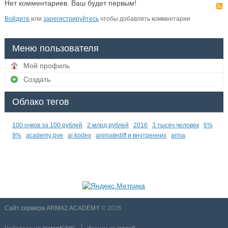
Нет комментариев. Ваш будет первым!
Войдите
или
зарегистрируйтесь
чтобы добавлять комментарии
Меню пользователя
Мой профиль
Создать
Облако тегов
100 очков за 100 рублей
2 млрд рублей
2016
3 тысяч человек
6%
9%
academy pve
ai kodex
animatediff и внутренних
arma
Сайт сервера ARMA2.ACADEMY
© 2026