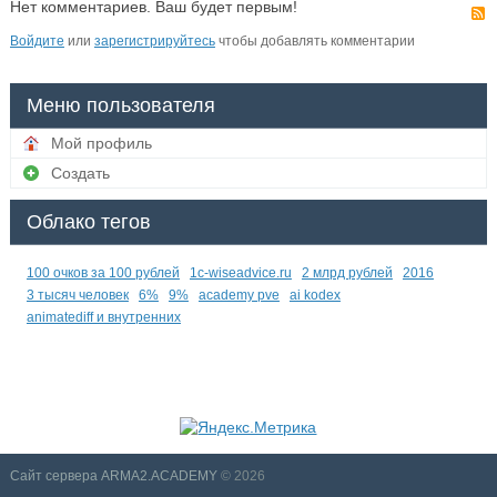
Нет комментариев. Ваш будет первым!
Войдите
или
зарегистрируйтесь
чтобы добавлять комментарии
Меню пользователя
Мой профиль
Создать
Облако тегов
100 очков за 100 рублей
1c-wiseadvice.ru
2 млрд рублей
2016
3 тысяч человек
6%
9%
academy pve
ai kodex
animatediff и внутренних
Сайт сервера ARMA2.ACADEMY
© 2026