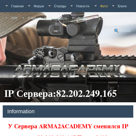
Главная
Форум
Отряды
Новости
Фото
Блоги
ТНТ
Статьи
Активность
Люди
Поиск
IP Сервера:82.202.249.165
Information
У Сервера ARMA2ACADEMY сменился IP