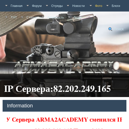
Главная
Форум
Отряды
Новости
Фото
Блоги
ТНТ
Статьи
Активность
Люди
Поиск
IP Сервера:82.202.249.165
Information
У Сервера ARMA2ACADEMY сменился IP