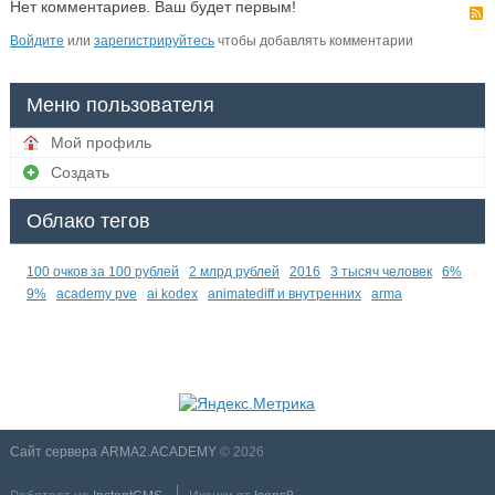
Нет комментариев. Ваш будет первым!
Войдите
или
зарегистрируйтесь
чтобы добавлять комментарии
Меню пользователя
Мой профиль
Создать
Облако тегов
100 очков за 100 рублей
2 млрд рублей
2016
3 тысяч человек
6%
9%
academy pve
ai kodex
animatediff и внутренних
arma
Сайт сервера ARMA2.ACADEMY
© 2026