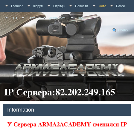
Главная
Форум
Отряды
Новости
Фото
Блоги
ТНТ
Статьи
Активность
Люди
Поиск
IP Сервера:82.202.249.165
Information
У Сервера ARMA2ACADEMY сменился IP