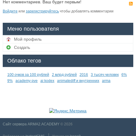
Нет комментариев. Ваш будет первым!
Войдите
или
зарегистрируйтесь
чтобы добавлять комментарии
Меню пользователя
Мой профиль
Создать
Облако тегов
100 очков за 100 рублей
2 млрд рублей
2016
3 тысяч человек
6%
9%
academy pve
ai kodex
animatediff и внутренних
arma
Сайт сервера ARMA2.ACADEMY
© 2026