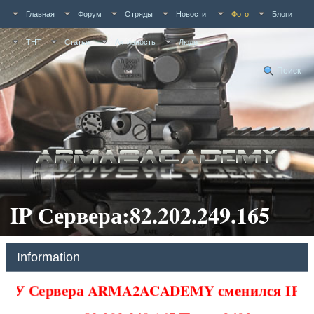
Главная
Форум
Отряды
Новости
Фото
Блоги
ТНТ
Статьи
Активность
Люди
Поиск
IP Сервера:82.202.249.165
Information
У Сервера ARMA2ACADEMY сменился IP