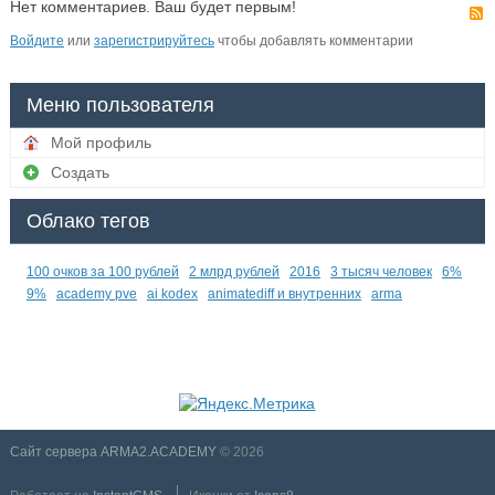
Нет комментариев. Ваш будет первым!
Войдите
или
зарегистрируйтесь
чтобы добавлять комментарии
Меню пользователя
Мой профиль
Создать
Облако тегов
100 очков за 100 рублей
2 млрд рублей
2016
3 тысяч человек
6%
9%
academy pve
ai kodex
animatediff и внутренних
arma
Сайт сервера ARMA2.ACADEMY
© 2026