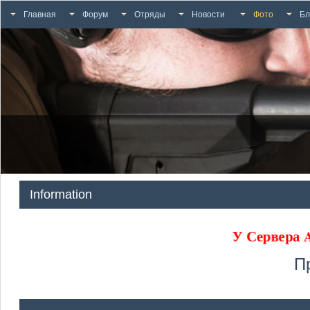
Главная
Форум
Отряды
Новости
Фото
Бл
Information
У Сервера
П