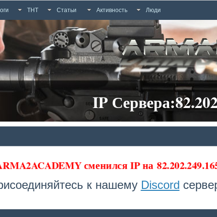
оги
ТНТ
Статьи
Активность
Люди
IP Сервера:82.202
 ARMA2ACADEMY сменился IP на
82.202.249.1
рисоединяйтесь к нашему
Discord
сервер