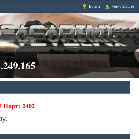
Войти
Регистрация
.249.165
65 Порт: 2402
у.