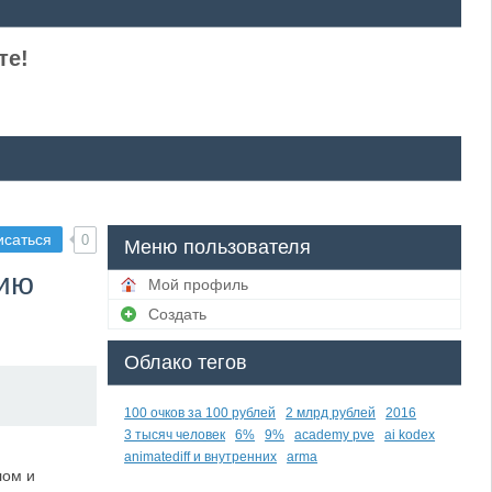
те!
исаться
0
Меню пользователя
нию
Мой профиль
Создать
Облако тегов
100 очков за 100 рублей
2 млрд рублей
2016
3 тысяч человек
6%
9%
academy pve
ai kodex
animatediff и внутренних
arma
лом и