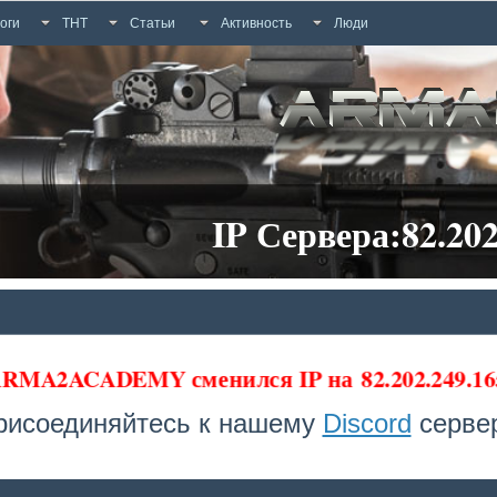
оги
ТНТ
Статьи
Активность
Люди
IP Сервера:82.202
 ARMA2ACADEMY сменился IP на
82.202.249.16
рисоединяйтесь к нашему
Discord
сервер