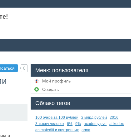
те!
исаться
0
Меню пользователя
ии
Мой профиль
Создать
Облако тегов
100 очков за 100 рублей
2 млрд рублей
2016
3 тысяч человек
6%
9%
academy pve
ai kodex
animatediff и внутренних
arma
лом и