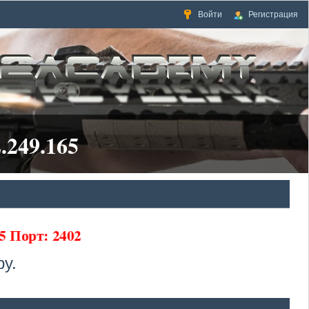
Войти
Регистрация
.249.165
5 Порт: 2402
у.