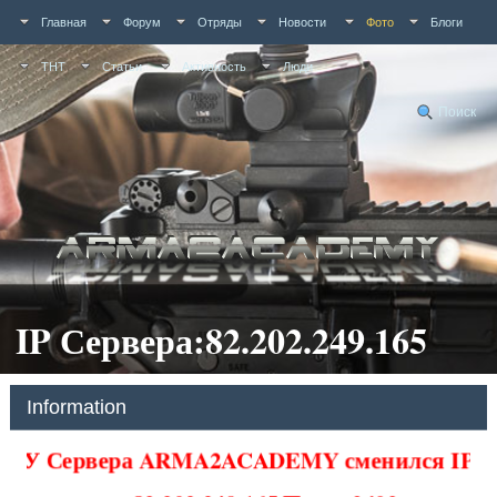
Главная
Форум
Отряды
Новости
Фото
Блоги
ТНТ
Статьи
Активность
Люди
Поиск
IP Сервера:82.202.249.165
Information
У Сервера ARMA2ACADEMY сменился IP