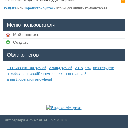
Войдите
или
зарегистрируйтесь
чтобы добавлять комментарии
Меню пользователя
Мой профиль
Создать
Облако тегов
100 очков за 100 рублей
2 млрд рублей
2016
9%
academy pve
ai kodex
animatediff и внутренних
arma
arma 2
arma 2: operation arrowhead
Сайт сервера ARMA2.ACADEMY
© 2026