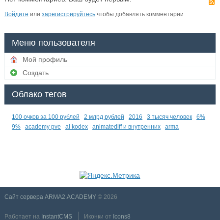
Войдите
или
зарегистрируйтесь
чтобы добавлять комментарии
Меню пользователя
Мой профиль
Создать
Облако тегов
100 очков за 100 рублей
2 млрд рублей
2016
3 тысяч человек
6%
9%
academy pve
ai kodex
animatediff и внутренних
arma
Сайт сервера ARMA2.ACADEMY
© 2026
Работает на
InstantCMS
Иконки от
Icons8