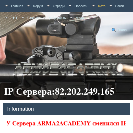
Главная
Форум
Отряды
Новости
Фото
Блоги
ТНТ
Статьи
Активность
Люди
Поиск
IP Сервера:82.202.249.165
Information
У Сервера ARMA2ACADEMY сменился IP