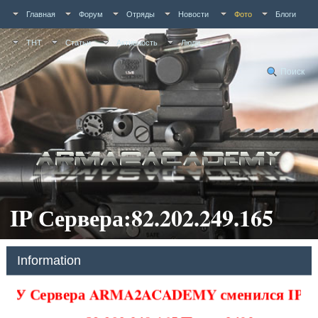
Главная
Форум
Отряды
Новости
Фото
Блоги
ТНТ
Статьи
Активность
Люди
Поиск
IP Сервера:82.202.249.165
Information
У Сервера ARMA2ACADEMY сменился IP