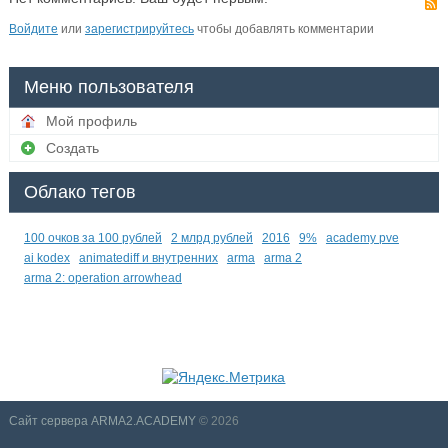
Войдите
или
зарегистрируйтесь
чтобы добавлять комментарии
Меню пользователя
Мой профиль
Создать
Облако тегов
100 очков за 100 рублей
2 млрд рублей
2016
9%
academy pve
ai kodex
animatediff и внутренних
arma
arma 2
arma 2: operation arrowhead
Сайт сервера ARMA2.ACADEMY
© 2026