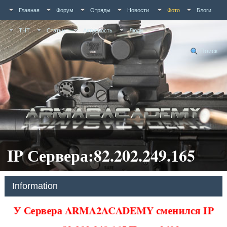
Главная
Форум
Отряды
Новости
Фото
Блоги
ТНТ
Статьи
Активность
Люди
Поиск
IP Сервера:82.202.249.165
Information
У Сервера ARMA2ACADEMY сменился IP