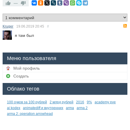
—
Kruger
19.06.2019
20:45
#
я там был
Меню пользователя
Мой профиль
Создать
Облако тегов
100 очков за 100 рублей
2 млрд рублей
2016
9%
academy pve
ai kodex
animatediff и внутренних
arma
arma 2
arma 2: operation arrowhead