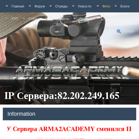
Главная
Форум
Отряды
Новости
Фото
Блоги
ТНТ
Статьи
Активность
Люди
Поиск
IP Сервера:82.202.249.165
Information
У Сервера ARMA2ACADEMY сменился IP