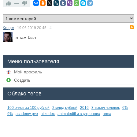
—
Kruger
19.06.2019
20:45
#
я там был
Меню пользователя
Мой профиль
Создать
Облако тегов
100 очков за 100 рублей
2 млрд рублей
2016
3 тысяч человек
6%
9%
academy pve
ai kodex
animatediff и внутренних
arma