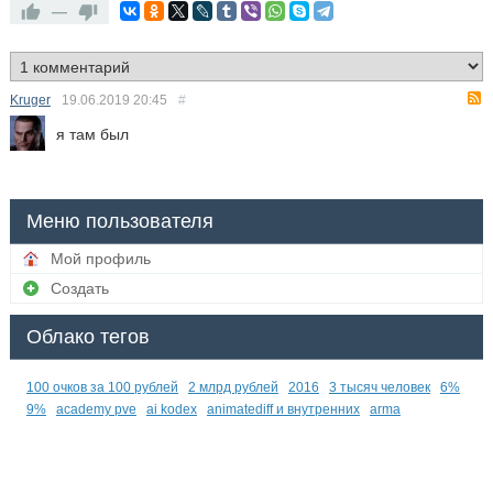
—
Kruger
19.06.2019
20:45
#
я там был
Меню пользователя
Мой профиль
Создать
Облако тегов
100 очков за 100 рублей
2 млрд рублей
2016
3 тысяч человек
6%
9%
academy pve
ai kodex
animatediff и внутренних
arma