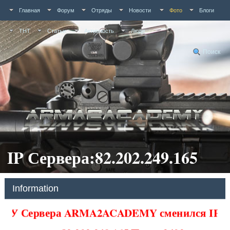
Главная
Форум
Отряды
Новости
Фото
Блоги
ТНТ
Статьи
Активность
Люди
Поиск
IP Сервера:82.202.249.165
Information
У Сервера ARMA2ACADEMY сменился IP