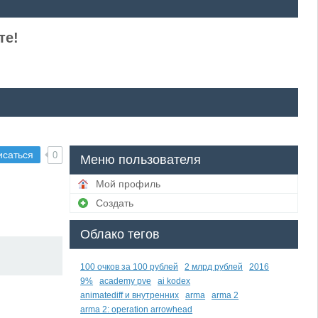
те!
исаться
0
Меню пользователя
Мой профиль
Создать
Облако тегов
100 очков за 100 рублей
2 млрд рублей
2016
9%
academy pve
ai kodex
animatediff и внутренних
arma
arma 2
arma 2: operation arrowhead