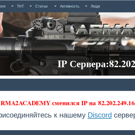
оги
ТНТ
Статьи
Активность
Люди
IP Сервера:82.202
 ARMA2ACADEMY сменился IP на
82.202.249.16
рисоединяйтесь к нашему
Discord
сервер