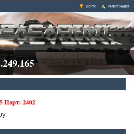
Войти
Регистрация
.249.165
5 Порт: 2402
у.