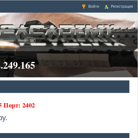
Войти
Регистрация
.249.165
5 Порт: 2402
у.