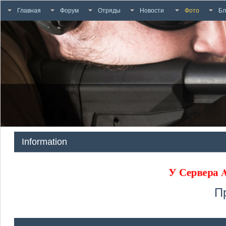
Главная
Форум
Отряды
Новости
Фото
Бл
Information
У Сервер
П