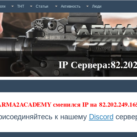
оги
ТНТ
Статьи
Активность
Люди
IP Сервера:82.202
а ARMA2ACADEMY сменился IP на
82.202.249.16
рисоединяйтесь к нашему
Discord
сервер