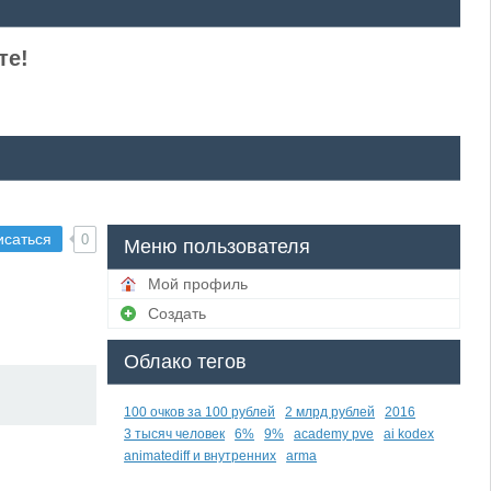
те!
исаться
0
Меню пользователя
Мой профиль
Создать
Облако тегов
100 очков за 100 рублей
2 млрд рублей
2016
3 тысяч человек
6%
9%
academy pve
ai kodex
animatediff и внутренних
arma