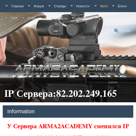
Главная
Форум
Отряды
Новости
Фото
Блоги
ТНТ
Статьи
Активность
Люди
Поиск
IP Сервера:82.202.249.165
Information
У Сервера ARMA2ACADEMY сменился IP