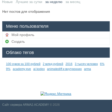
Новые
Лучшие за сутки
за неделю
за месяц
Нет постов для отображения
Меню пользователя
Мой профиль
Создать
Облако тегов
100 очков за 100 рублей
2 млрд рублей
2016
3 тысяч человек
6%
9%
academy pve
ai kodex
animatediff и внутренних
arma
Сайт сервера ARMA2.ACADEMY
© 2026