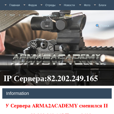
Главная
Форум
Отряды
Новости
Фото
Блоги
ТНТ
Статьи
Активность
Люди
Поиск
IP Сервера:82.202.249.165
Information
У Сервера ARMA2ACADEMY сменился IP