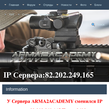
Главная
Форум
Отряды
Новости
Фото
Блоги
ТНТ
Статьи
Активность
Люди
Поиск
IP Сервера:82.202.249.165
Information
У Сервера ARMA2ACADEMY сменился IP