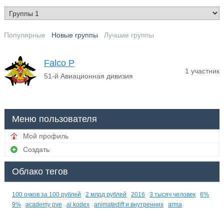
Популярные
Новые группы
Лучшие группы
Falco P
1 участник
51-й Авиационная дивизия
Меню пользователя
Мой профиль
Создать
Облако тегов
100 очков за 100 рублей
2 млрд рублей
2016
3 тысяч человек
6%
9%
academy pve
ai kodex
animatediff и внутренних
arma