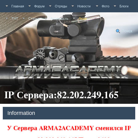
Главная
Форум
Отряды
Новости
Фото
Блоги
ТНТ
Статьи
Активность
Люди
Поиск
IP Сервера:82.202.249.165
Information
У Сервера ARMA2ACADEMY сменился IP