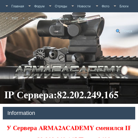
Главная
Форум
Отряды
Новости
Фото
Блоги
ТНТ
Статьи
Активность
Люди
Поиск
IP Сервера:82.202.249.165
Information
У Сервера ARMA2ACADEMY сменился IP