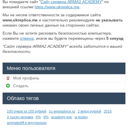
Вы покидаете сайт "
Сайт сервера ARMA2.ACADEMY
" по
внешней ссылке
https://www.ukreplica.me
.
Мы не несем ответственности за содержимое сайта
www.ukreplica.me
и настоятельно рекомендуем
не указывать
никаких своих личных данных на сторонних сайтах.
Если Вы не хотите рисковать безопасностью компьютера,
нажмите
отмена
, иначе вы будете перемещены через
5
секунд
"Сайт сервера ARMA2.ACADEMY" всегда заботится о вашей
безопасности.
Меню пользователя
Мой профиль
Создать
Облако тегов
100 очков за 100 рублей
1c-wiseadvice.ru
2 млрд рублей
2016
3 тысяч человек
6%
9%
academy pve
ai kodex
animatediff и внутренних