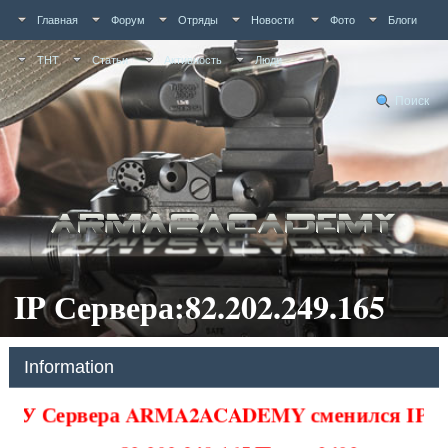
Главная
Форум
Отряды
Новости
Фото
Блоги
ТНТ
Статьи
Активность
Люди
Поиск
IP Сервера:82.202.249.165
Information
У Сервера ARMA2ACADEMY сменился IP