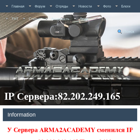
Главная
Форум
Отряды
Новости
Фото
Блоги
ТНТ
Статьи
Активность
Люди
Поиск
IP Сервера:82.202.249.165
Information
У Сервера ARMA2ACADEMY сменился IP