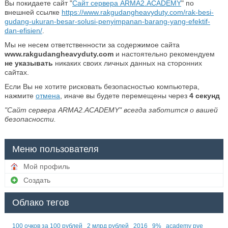
Вы покидаете сайт "
Сайт сервера ARMA2.ACADEMY
" по
внешней ссылке
https://www.rakgudangheavyduty.com/rak-besi-
gudang-ukuran-besar-solusi-penyimpanan-barang-yang-efektif-
dan-efisien/
.
Мы не несем ответственности за содержимое сайта
www.rakgudangheavyduty.com
и настоятельно рекомендуем
не указывать
никаких своих личных данных на сторонних
сайтах.
Если Вы не хотите рисковать безопасностью компьютера,
нажмите
отмена
, иначе вы будете перемещены через
4
секунд
"Сайт сервера ARMA2.ACADEMY" всегда заботится о вашей
безопасности.
Меню пользователя
Мой профиль
Создать
Облако тегов
100 очков за 100 рублей
2 млрд рублей
2016
9%
academy pve