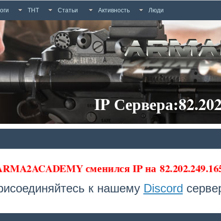
оги
ТНТ
Статьи
Активность
Люди
IP Сервера:82.202
 ARMA2ACADEMY сменился IP на
82.202.249.1
рисоединяйтесь к нашему
Discord
сервер