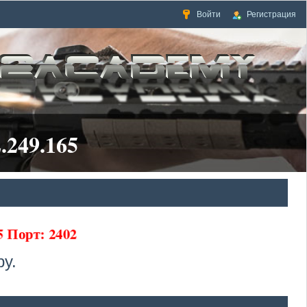
Войти
Регистрация
.249.165
65 Порт: 2402
у.