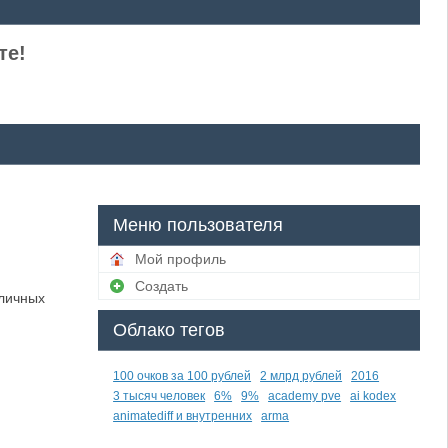
те!
Меню пользователя
Мой профиль
Создать
 личных
Облако тегов
100 очков за 100 рублей
2 млрд рублей
2016
3 тысяч человек
6%
9%
academy pve
ai kodex
animatediff и внутренних
arma