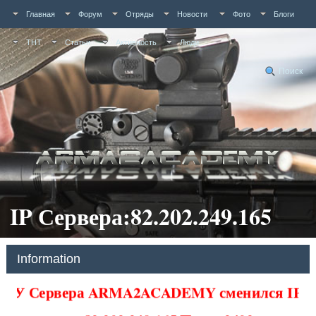
Главная
Форум
Отряды
Новости
Фото
Блоги
ТНТ
Статьи
Активность
Люди
Поиск
IP Сервера:82.202.249.165
Information
У Сервера ARMA2ACADEMY сменился IP