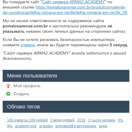
Вы покидаете сайт "
Сайт сервера ARMA2.ACADEMY
" по
внешней ссылке
https://portalcearense.com.br/produtos/material-
de-construcao/telha-romana-em-recife/telha-romana-em-recife_38
.
Мы не несем ответственности за содержимое сайта
portalcearense.com.br
и настоятельно рекомендуем
не
указывать
никаких своих личных данных на сторонних сайтах.
Если Вы не хотите рисковать безопасностью компьютера,
нажмите
отмена
, иначе вы будете перемещены через
5
секунд
"Сайт сервера ARMA2.ACADEMY" всегда заботится о вашей
безопасности.
Меню пользователя
Мой профиль
Создать
Облако тегов
100 очков за 100 рублей
2 млрд рублей
2016
3 тысяч человек
6%
9%
academy pve
ai kodex
animatediff и внутренних
arma