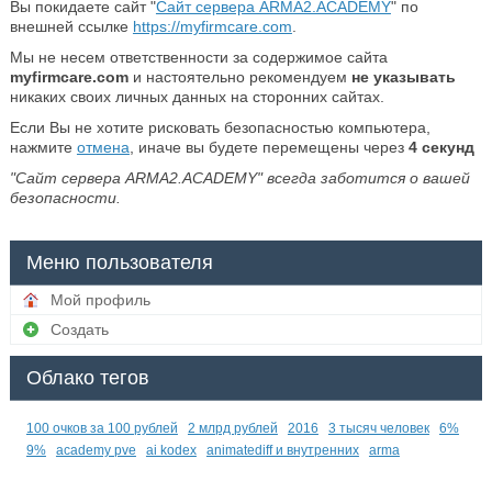
Вы покидаете сайт "
Сайт сервера ARMA2.ACADEMY
" по
внешней ссылке
https://myfirmcare.com
.
Мы не несем ответственности за содержимое сайта
myfirmcare.com
и настоятельно рекомендуем
не указывать
никаких своих личных данных на сторонних сайтах.
Если Вы не хотите рисковать безопасностью компьютера,
нажмите
отмена
, иначе вы будете перемещены через
4
секунд
"Сайт сервера ARMA2.ACADEMY" всегда заботится о вашей
безопасности.
Меню пользователя
Мой профиль
Создать
Облако тегов
100 очков за 100 рублей
2 млрд рублей
2016
3 тысяч человек
6%
9%
academy pve
ai kodex
animatediff и внутренних
arma