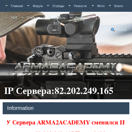
Главная
Форум
Отряды
Новости
Фото
Блоги
ТНТ
Статьи
Активность
Люди
Поиск
IP Сервера:82.202.249.165
Information
У Сервера ARMA2ACADEMY сменился IP