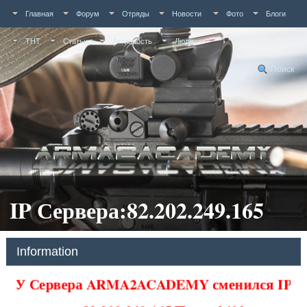
Главная
Форум
Отряды
Новости
Фото
Блоги
ТНТ
Статьи
Активность
Люди
Поиск
IP Сервера:82.202.249.165
Information
У Сервера ARMA2ACADEMY сменился IP