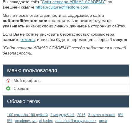
Вы покидаете сайт "
Сайт сервера ARMA2.ACADEMY
" по
внешней ссылке
https://cultureoflifestore.com
.
Мы не несем ответственности за содержимое сайта
cultureoflifestore.com
и настоятельно рекомендуем
не
указывать
никаких своих личных данных на сторонних сайтах.
Если Вы не хотите рисковать безопасностью компьютера,
нажмите
отмена
, иначе вы будете перемещены через
4
секунд
"Сайт сервера ARMA2.ACADEMY" всегда заботится о вашей
безопасности.
Меню пользователя
Мой профиль
Создать
Облако тегов
100 очков за 100 рублей
2 млрд рублей
2016
3 тысяч человек
6%
9%
academy pve
ai kodex
animatediff и внутренних
arma