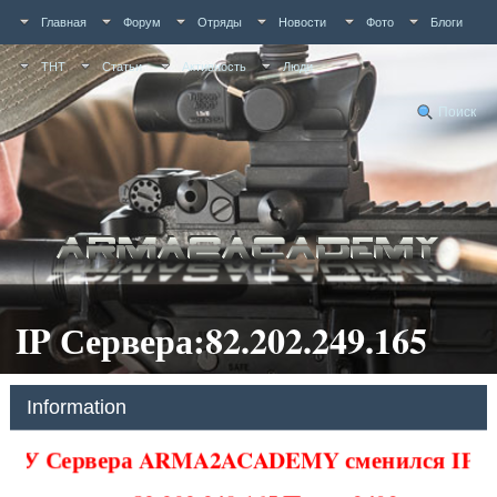
Главная
Форум
Отряды
Новости
Фото
Блоги
ТНТ
Статьи
Активность
Люди
Поиск
IP Сервера:82.202.249.165
Information
У Сервера ARMA2ACADEMY сменился IP