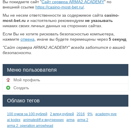
Вы покидаете сайт "
Сайт сервера ARMA2.ACADEMY
" по
внешней ссылке
https://casino-most-bet.ru/
.
Мы не несем ответственности за содержимое сайта
casino-
most-bet.ru
и настоятельно рекомендуем
не указывать
никаких своих личных данных на сторонних сайтах.
Если Вы не хотите рисковать безопасностью компьютера,
нажмите
отмена
, иначе вы будете перемещены через
5
секунд
"Сайт сервера ARMA2.ACADEMY" всегда заботится о вашей
безопасности.
Меню пользователя
Мой профиль
Создать
Облако тегов
100 очков за 100 рублей
2 млрд рублей
2016
9%
academy pve
ai kodex
animatediff и внутренних
arma
arma 2
arma 2: operation arrowhead