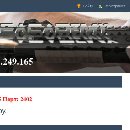
Войти
Регистрация
.249.165
65 Порт: 2402
у.