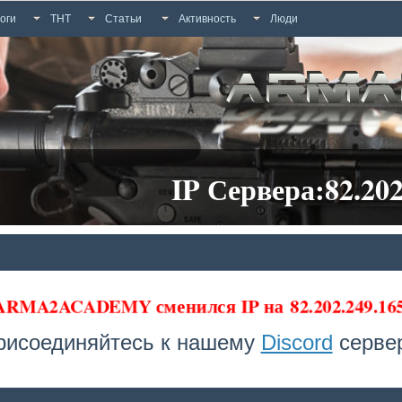
оги
ТНТ
Статьи
Активность
Люди
IP Сервера:82.202
 ARMA2ACADEMY сменился IP на
82.202.249.1
рисоединяйтесь к нашему
Discord
сервер