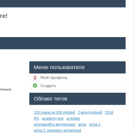
те!
Меню пользователя
Мой профиль
Создать
личных
Облако тегов
100 очков за 100 рублей
2 млрд рублей
2016
9%
academy pve
ai kodex
animatediff и внутренних
arma
arma 2
arma 2: operation arrowhead