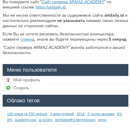
Вы покидаете сайт "
Сайт сервера ARMA2.ACADEMY
" по
внешней ссылке
https://artdaily.id
.
Мы не несем ответственности за содержимое сайта
artdaily.id
и
настоятельно рекомендуем
не указывать
никаких своих личных
данных на сторонних сайтах.
Если Вы не хотите рисковать безопасностью компьютера,
нажмите
отмена
, иначе вы будете перемещены через
5
секунд
"Сайт сервера ARMA2.ACADEMY" всегда заботится о вашей
безопасности.
Меню пользователя
Мой профиль
Создать
Облако тегов
100 очков за 100 рублей
2 млрд рублей
2016
3 тысяч человек
6%
9%
academy pve
ai kodex
animatediff и внутренних
arma