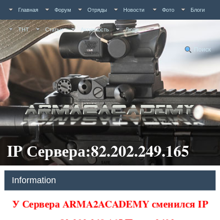
Главная
Форум
Отряды
Новости
Фото
Блоги
ТНТ
Статьи
Активность
Люди
Поиск
IP Сервера:82.202.249.165
Information
У Сервера ARMA2ACADEMY сменился IP