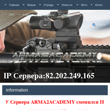
Главная
Форум
Отряды
Новости
Фото
Блоги
ТНТ
Статьи
Активность
Люди
Поиск
IP Сервера:82.202.249.165
Information
У Сервера ARMA2ACADEMY сменился IP