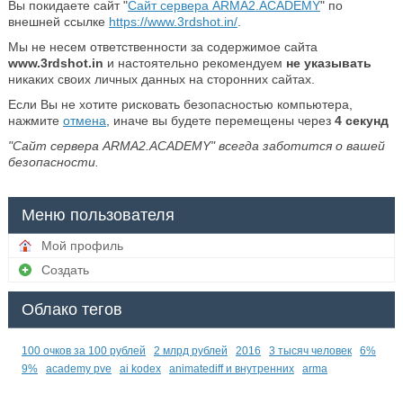
Вы покидаете сайт "
Сайт сервера ARMA2.ACADEMY
" по
внешней ссылке
https://www.3rdshot.in/
.
Мы не несем ответственности за содержимое сайта
www.3rdshot.in
и настоятельно рекомендуем
не указывать
никаких своих личных данных на сторонних сайтах.
Если Вы не хотите рисковать безопасностью компьютера,
нажмите
отмена
, иначе вы будете перемещены через
4
секунд
"Сайт сервера ARMA2.ACADEMY" всегда заботится о вашей
безопасности.
Меню пользователя
Мой профиль
Создать
Облако тегов
100 очков за 100 рублей
2 млрд рублей
2016
3 тысяч человек
6%
9%
academy pve
ai kodex
animatediff и внутренних
arma