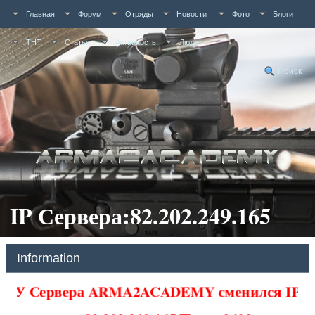
Главная
Форум
Отряды
Новости
Фото
Блоги
ТНТ
Статьи
Активность
Люди
Поиск
IP Сервера:82.202.249.165
Information
У Сервера ARMA2ACADEMY сменился IP