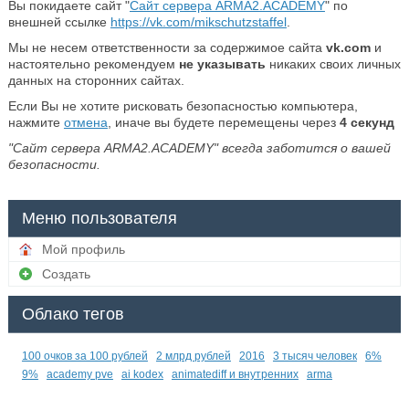
Вы покидаете сайт "
Сайт сервера ARMA2.ACADEMY
" по
внешней ссылке
https://vk.com/mikschutzstaffel
.
Мы не несем ответственности за содержимое сайта
vk.com
и
настоятельно рекомендуем
не указывать
никаких своих личных
данных на сторонних сайтах.
Если Вы не хотите рисковать безопасностью компьютера,
нажмите
отмена
, иначе вы будете перемещены через
4
секунд
"Сайт сервера ARMA2.ACADEMY" всегда заботится о вашей
безопасности.
Меню пользователя
Мой профиль
Создать
Облако тегов
100 очков за 100 рублей
2 млрд рублей
2016
3 тысяч человек
6%
9%
academy pve
ai kodex
animatediff и внутренних
arma