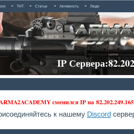
оги
ТНТ
Статьи
Активность
Люди
IP Сервера:82.202
 ARMA2ACADEMY сменился IP на
82.202.249.16
рисоединяйтесь к нашему
Discord
сервер