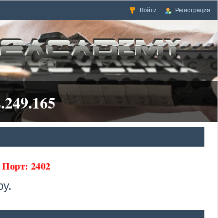
Войти
Регистрация
.249.165
5 Порт: 2402
у.