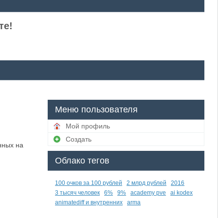
те!
Меню пользователя
Мой профиль
Создать
нных на
Облако тегов
100 очков за 100 рублей
2 млрд рублей
2016
3 тысяч человек
6%
9%
academy pve
ai kodex
animatediff и внутренних
arma