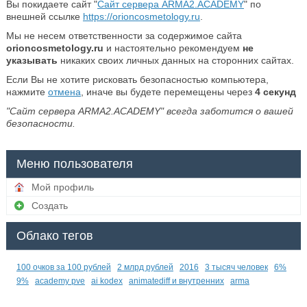
Вы покидаете сайт "
Сайт сервера ARMA2.ACADEMY
" по
внешней ссылке
https://orioncosmetology.ru
.
Мы не несем ответственности за содержимое сайта
orioncosmetology.ru
и настоятельно рекомендуем
не
указывать
никаких своих личных данных на сторонних сайтах.
Если Вы не хотите рисковать безопасностью компьютера,
нажмите
отмена
, иначе вы будете перемещены через
4
секунд
"Сайт сервера ARMA2.ACADEMY" всегда заботится о вашей
безопасности.
Меню пользователя
Мой профиль
Создать
Облако тегов
100 очков за 100 рублей
2 млрд рублей
2016
3 тысяч человек
6%
9%
academy pve
ai kodex
animatediff и внутренних
arma