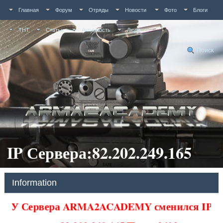
Главная
Форум
Отряды
Новости
Фото
Блоги
ТНТ
Статьи
Активность
Люди
Поиск
IP Сервера:82.202.249.165
Information
У Сервера ARMA2ACADEMY сменился IP