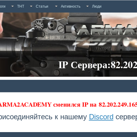
оги
ТНТ
Статьи
Активность
Люди
IP Сервера:82.202
 ARMA2ACADEMY сменился IP на
82.202.249.1
рисоединяйтесь к нашему
Discord
сервер