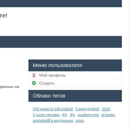
те!
Меню пользователя
Мой профиль
Создать
данных на
Облако тегов
100 очков за 100 рублей
2 млрд рублей
2016
3 тысяч человек
6%
9%
academy pve
ai kodex
animatediff и внутренних
arma