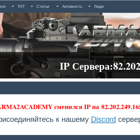
оги
ТНТ
Статьи
Активность
Люди
IP Сервера:82.202
 ARMA2ACADEMY сменился IP на
82.202.249.1
рисоединяйтесь к нашему
Discord
сервер