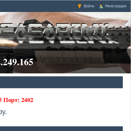
Войти
Регистрация
.249.165
65 Порт: 2402
у.