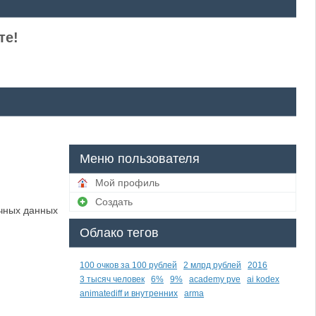
те!
Меню пользователя
Мой профиль
Создать
чных данных
Облако тегов
100 очков за 100 рублей
2 млрд рублей
2016
3 тысяч человек
6%
9%
academy pve
ai kodex
animatediff и внутренних
arma