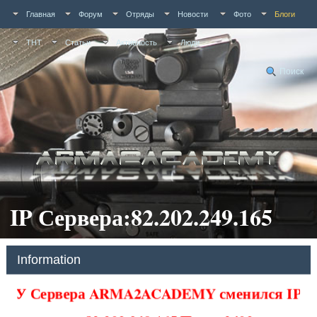
Главная
Форум
Отряды
Новости
Фото
Блоги
ТНТ
Статьи
Активность
Люди
Поиск
IP Сервера:82.202.249.165
Information
У Сервера ARMA2ACADEMY сменился IP