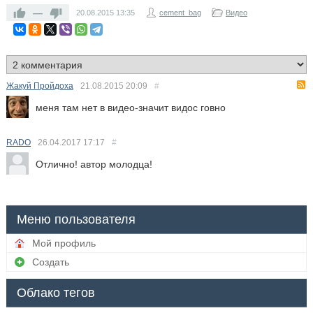
—
20.08.2015
13:35
cement_bag
Видео
Жакуй Пройдоха
21.08.2015
20:09
#
меня там нет в видео-значит видос говно
RADO
26.04.2017
17:17
#
Отлично! автор молодца!
Меню пользователя
Мой профиль
Создать
Облако тегов