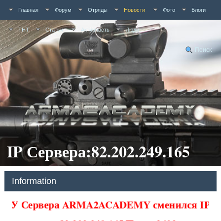
Главная
Форум
Отряды
Новости
Фото
Блоги
ТНТ
Статьи
Активность
Люди
Поиск
IP Сервера:82.202.249.165
Information
У Сервера ARMA2ACADEMY сменился IP