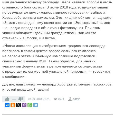
имя дальневосточному леопарду. Зверя назвали Хорсом в честь
славянского бога солнца. В июле 2018 года воздушная гавань
по результатам внутрикорпоративного голосования выбрала
Хорса собственным символом. Этот хищник обитает в нацпарке
«Земля леопарда», ему около восьми лет. Это скрытный самец
– он редко попадает в объективы фотоловушек. При этом
хищник обладает «двойным гражданством», так как его
отмечали и в России, и в Китае.
«Новая инсталляция с изображением грациозного леопарда
появилась в самом центре аэровокзального комплекса
на первом этаже. Объемную композицию подготовили
специально к началу ВЭФ. Таким образом, для многих
участников форума визит в регион начнется со знакомства
с представителем местной уникальной природы», — говорится
в сообщении.
Друзья, наш символ — леопард Хорс уже встречает пассажиров
и гостей воздушной гавани!
—
03.09.2018
04:24
1624
admin