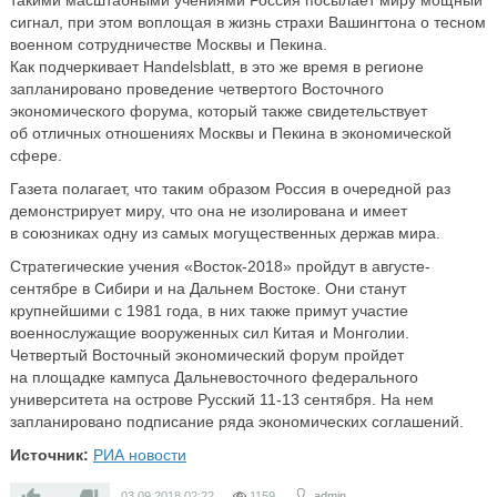
такими масштабными учениями Россия посылает миру мощный
сигнал, при этом воплощая в жизнь страхи Вашингтона о тесном
военном сотрудничестве Москвы и Пекина.
Как подчеркивает Handelsblatt, в это же время в регионе
запланировано проведение четвертого Восточного
экономического форума, который также свидетельствует
об отличных отношениях Москвы и Пекина в экономической
сфере.
Газета полагает, что таким образом Россия в очередной раз
демонстрирует миру, что она не изолирована и имеет
в союзниках одну из самых могущественных держав мира.
Стратегические учения «Восток-2018» пройдут в августе-
сентябре в Сибири и на Дальнем Востоке. Они станут
крупнейшими с 1981 года, в них также примут участие
военнослужащие вооруженных сил Китая и Монголии.
Четвертый Восточный экономический форум пройдет
на площадке кампуса Дальневосточного федерального
университета на острове Русский 11-13 сентября. На нем
запланировано подписание ряда экономических соглашений.
Источник:
РИА новости
—
03.09.2018
02:22
1159
admin