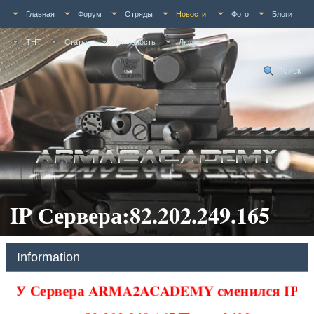
Главная
Форум
Отряды
Новости
Фото
Блоги
ТНТ
Статьи
Активность
Люди
Поиск
IP Сервера:82.202.249.165
Information
У Сервера ARMA2ACADEMY сменился IP