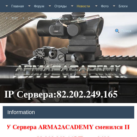
Главная
Форум
Отряды
Новости
Фото
Блоги
ТНТ
Статьи
Активность
Люди
Поиск
IP Сервера:82.202.249.165
Information
У Сервера ARMA2ACADEMY сменился IP