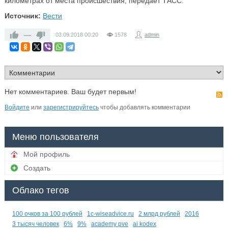
километрах от места происшествия, передает ТАСС.
Источник:
Вести
—
03.09.2018
00:20
1578
admin
Нет комментариев. Ваш будет первым!
Войдите
или
зарегистрируйтесь
чтобы добавлять комментарии
Меню пользователя
Мой профиль
Создать
Облако тегов
100 очков за 100 рублей
1c-wiseadvice.ru
2 млрд рублей
2016
3 тысяч человек
6%
9%
academy pve
ai kodex