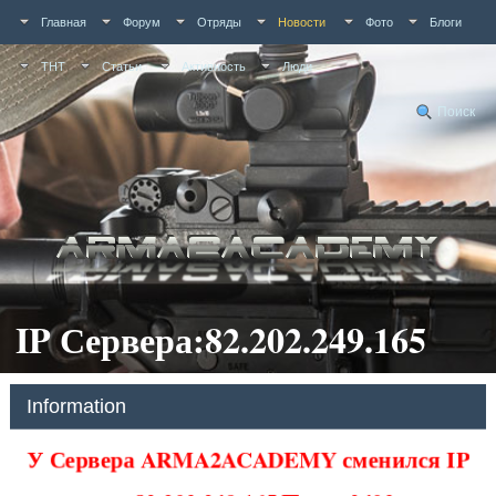
Главная
Форум
Отряды
Новости
Фото
Блоги
ТНТ
Статьи
Активность
Люди
Поиск
IP Сервера:82.202.249.165
Information
У Сервера ARMA2ACADEMY сменился IP