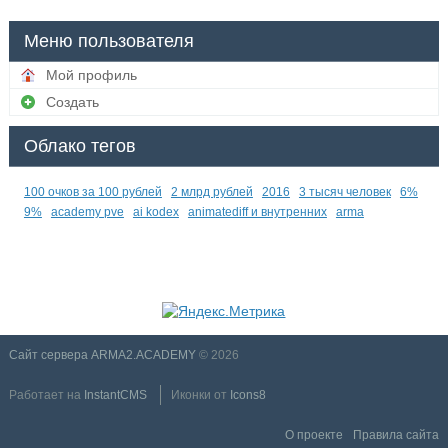
Меню пользователя
Мой профиль
Создать
Облако тегов
100 очков за 100 рублей
2 млрд рублей
2016
3 тысяч человек
6%
9%
academy pve
ai kodex
animatediff и внутренних
arma
Сайт сервера ARMA2.ACADEMY
© 2026
Работает на
InstantCMS
Иконки от
Icons8
О проекте
Правила сайта