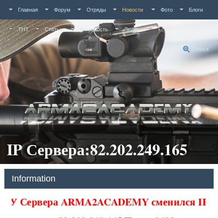
Главная
Форум
Отряды
Новости
Фото
Блоги
ТНТ
Статьи
Активность
Люди
Поиск
IP Сервера:82.202.249.165
Information
У Сервера ARMA2ACADEMY сменился IP