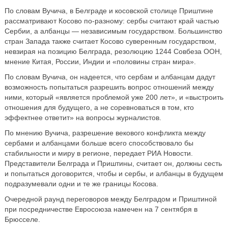
По словам Вучича, в Белграде и косовской столице Приштине
рассматривают Косово по-разному: сербы считают край частью
Сербии, а албанцы — независимым государством. Большинство
стран Запада также считает Косово суверенным государством,
невзирая на позицию Белграда, резолюцию 1244 Совбеза ООН,
мнение Китая, России, Индии и «половины стран мира».
По словам Вучича, он надеется, что сербам и албанцам дадут
возможность попытаться разрешить вопрос отношений между
ними, который «является проблемой уже 200 лет», и «выстроить
отношения для будущего, а не соревноваться в том, кто
эффектнее ответит» на вопросы журналистов.
По мнению Вучича, разрешение векового конфликта между
сербами и албанцами больше всего способствовало бы
стабильности и миру в регионе, передает РИА Новости.
Представители Белграда и Приштины, считает он, должны сесть
и попытаться договорится, чтобы и сербы, и албанцы в будущем
подразумевали одни и те же границы Косова.
Очередной раунд переговоров между Белградом и Приштиной
при посредничестве Евросоюза намечен на 7 сентября в
Брюсселе.