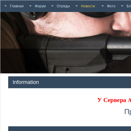
Главная
Форум
Отряды
Новости
Фото
Бл
Information
У Сервера
П