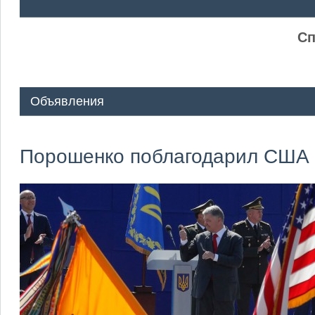
ᅠ ᅠ
Сп
Объявления
Порошенко поблагодарил США з