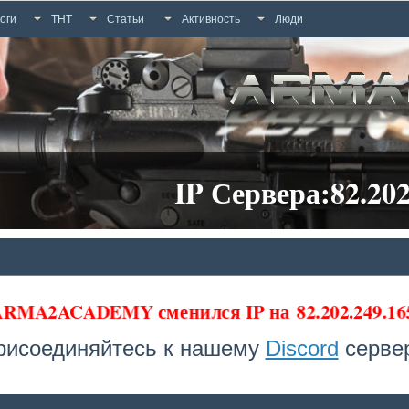
оги
ТНТ
Статьи
Активность
Люди
IP Сервера:82.202
 ARMA2ACADEMY сменился IP на
82.202.249.16
рисоединяйтесь к нашему
Discord
сервер