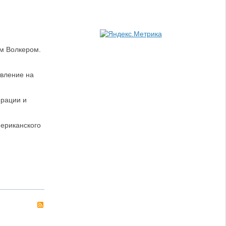
м Волкером.
авление на
ерации и
ериканского