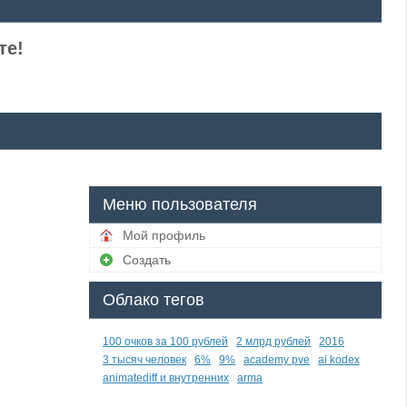
те!
Меню пользователя
Мой профиль
Создать
Облако тегов
100 очков за 100 рублей
2 млрд рублей
2016
3 тысяч человек
6%
9%
academy pve
ai kodex
animatediff и внутренних
arma