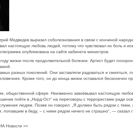
рий Медведев выразил соболезнования в связи с кончиной народн
вал настоящую любовь людей, потому что чувствовал их боль и ис
елеграмма опубликована на сайте кабинета министров.
году жизни после продолжительной болезни. Артист будет похоро
мамой.
амых разных поколений. Они заставляли радоваться и смеяться, п
еловечнее. Кроме того, он до конца жизни оставался бесконечно 
Думе, общественной сфере. Неизменно завоёвывал настоящую любо
решение пойти в „Норд-Ост“ на переговоры с террористами ради о
лужения людям. Позже он говорил: „Я должен быть рядом с теми, 
, попавшим в беду, – с ними рядом ничего не страшно“, — сказал 
ИА Новости >>