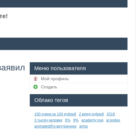
те!
заявил
Меню пользователя
Мой профиль
Создать
Облако тегов
100 очков за 100 рублей
2 млрд рублей
2016
3 тысяч человек
6%
9%
academy pve
ai kodex
animatediff и внутренних
arma