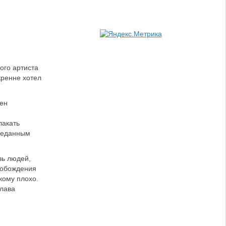
ого артиста
кренне хотел
нен
лакать
преданным
вь людей,
свобождения
кому плохо.
глава