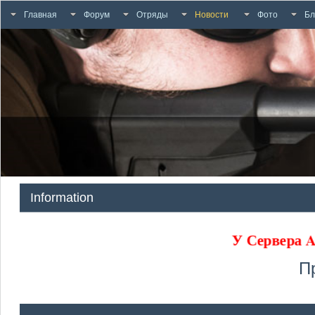
Главная
Форум
Отряды
Новости
Фото
Бл
Information
У Сервер
П