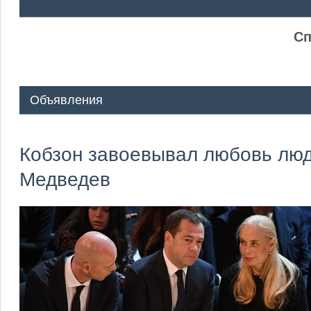
ᅠ ᅠ
Сп
Объявления
Кобзон завоевывал любовь люде
Медведев