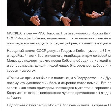
МОСКВА, 2 сен — РИА Новости. Премьер-министр России Дмит
СССР Иосифа Кобзона, подчеркнув, что он неизменно завоёвы
помочь, а его песни делали людей добрее, соответствующая т
Народный артист СССР, депутат Госдумы Кобзон умер на 81-м 
в иудейской части Востряковского кладбища, рядом со своей 
Медведев подчеркнул, что песни Кобзона объединяли людей с
и сопереживать, делали людей чище, благороднее, добрее и ч
своему искусству.
«Таким же ярким он был и в политике, и в Государственной 
потому что чувствовал их боль и искренне хотел помочь. Его 
заложников стало примером настоящего мужества и верности с
Когда испытываешь невероятное чувство причастности к людям
кабмина.
Подробнее о биографии Иосифа Кобзона читайте в справке Р