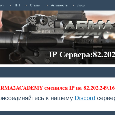
оги
ТНТ
Статьи
Активность
Люди
IP Сервера:82.202
а ARMA2ACADEMY сменился IP на
82.202.249.16
рисоединяйтесь к нашему
Discord
сервер